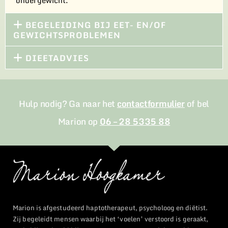
BEGELEIDING BIJ EET- EN/OF
GEWICHTSPROBLEMEN​
DIEETADVIES​
Hulp nodig? Ga naar het
contactformulier
of bel
Marion op
06 – 28 5335 88
Marion is afgestudeerd haptotherapeut, psycholoog en diëtist.
Zij begeleidt mensen waarbij het ‘voelen’ verstoord is geraakt,