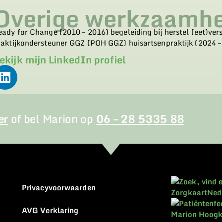
Overige werkzaamh
ady for Change (2010 – 2016) begeleiding bij herstel (eet)ver
raktijkondersteuner GGZ (POH GGZ) huisartsenpraktijk (2024 –
ekijk mijn LinkedIn profiel
er
of bel Marion op
06 – 28 5335 88
Privacyvoorwaarden
AVG Verklaring
Marion Hoogk