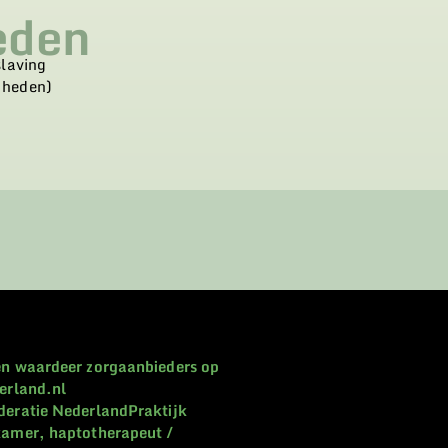
eden
slaving
 heden)
Praktijk
amer, haptotherapeut /