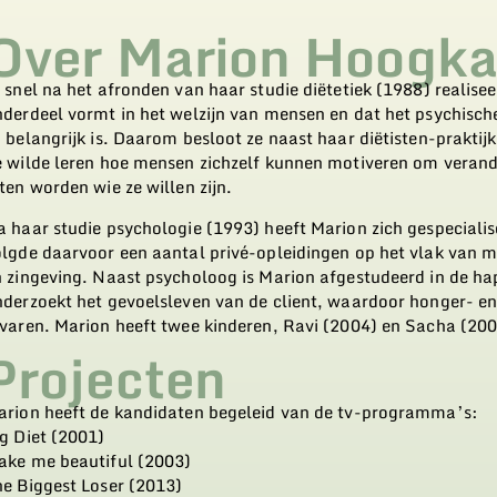
Over Marion Hoogk
 snel na het afronden van haar studie diëtetiek (1988) realise
derdeel vormt in het welzijn van mensen en dat het psychisch
 belangrijk is. Daarom besloot ze naast haar diëtisten-praktij
e wilde leren hoe mensen zichzelf kunnen motiveren om verand
ten worden wie ze willen zijn.
 haar studie psychologie (1993) heeft Marion zich gespeciali
olgde daarvoor een aantal privé-opleidingen op het vlak van 
n zingeving. Naast psycholoog is Marion afgestudeerd in de h
nderzoekt het gevoelsleven van de client, waardoor honger- e
varen. Marion heeft twee kinderen, Ravi (2004) en Sacha (200
Projecten
arion heeft de kandidaten begeleid van de tv-programma’s:
g Diet (2001)
ake me beautiful (2003)
he Biggest Loser (2013)