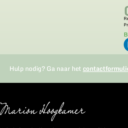
Re
P
B
Hulp nodig? Ga naar het
contactformuli