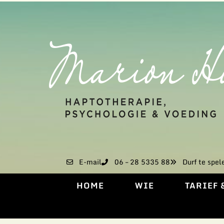
E-mail
06 – 28 5335 88
Durf te spel
HOME
WIE
TARIEF