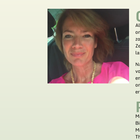
Al
on
zo
Z
la
Na
v
e
o
er
M
Bi
M
T